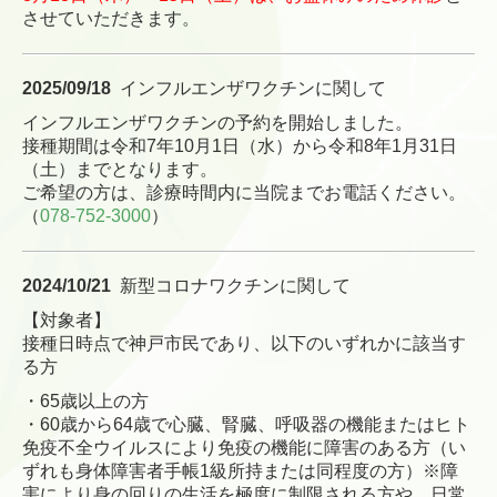
させていただきます。
2025/09
/18
インフルエンザワクチンに関して
インフルエンザワクチンの予約を開始しました。
接種期間は令和7年10月1日（水）から令和8年1月31日
（土）までとなります。
ご希望の方は、診療時間内に当院までお電話ください。
（
078-752-3000
）
2024/10
/21
新型コロナ
ワクチンに関して
【対象者】
接種日時点で神戸市民であり、以下のいずれかに該当す
る方
・65歳以上の方
・60歳から64歳で心臓、腎臓、呼吸器の機能またはヒト
免疫不全ウイルスにより免疫の機能に障害のある方（い
ずれも身体障害者手帳1級所持または同程度の方）※障
害により身の回りの生活を極度に制限される方や、日常