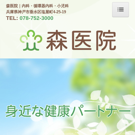
森医院｜内科・循環器内科・小児科
兵庫県神戸市垂水区塩屋町4-25-19
TEL:
078-752-3000
ホーム
院長紹介
診療のご案内
生活習慣病
予防接種・ワクチン
施設・設備のご案内
初診の方へ
交通案内